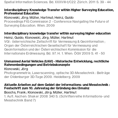
Spatial Information Sciences. Bd. XXXVIII-1/C22. Zürich. 2011 S. 39 - 44
Interdisciplinary Knowledge Transfer within Higher Surveying Education,
Professional Education
Klonowski, Jörg; Müller, Hartmut; Heinz, Guido
Proceedings FIG Commission 2 - Conference Navigating the Future of
Surveying Education. Wien. 2009
Interdisciplinary knowledge transfer within surveying higher education
Heinz, Guido; Klonowski, Jörg; Müller, Hartmut
VGI : österreichische Zeitschrift für Vermessung & Geoinformation ;
Organ der Österreichischen Gesellschaft für Vermessung und
Geoinformation und der Österreichischen Kommission für die
Internationale Erdmessung. Bd. 97. H. 1. Wien: ÖGV 2009 S. 41 - 50
Unmanned Aerial Vehicles (UAV) - Historische Entwicklung, rechtliche
Rahmenbedingungen und Betriebskonzepte
Klonowski, Jörg
Photogrammetrie, Laserscanning, optische 3D-Messtechnik : Beiträge
der Oldenburger 3D-Tage 2009. Heidelberg. 2009
Aktuelle Arbeiten auf dem Gebiet der Informations- und Messtechnik :
Festschrift zum 10. Jahrestag der Gründung des i3mainz
Boochs, Frank; Klonowski, Jörg; Müller, Hartmut
1. Aufl. Aachen: Shaker 2008 340 S. (Schriftenreihe Informations- und
Messtechnik Band 7)