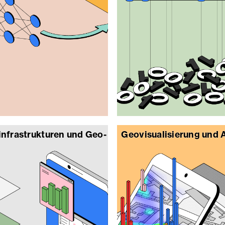
nfrastrukturen und Geo-
Geovisualisierung und