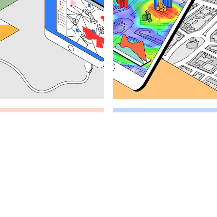
 Semantic Web
Spatial Humanities und 