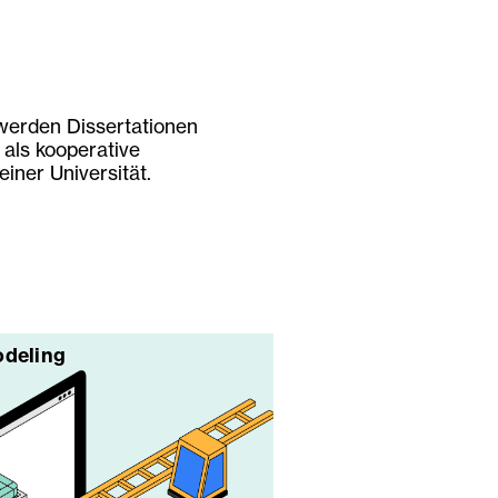
erden Dissertationen
 als kooperative
iner Universität.
odeling