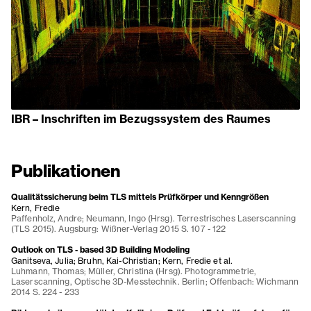
IBR – Inschriften im Bezugssystem des Raumes
Publikationen
Qualitätssicherung beim TLS mittels Prüfkörper und Kenngrößen
Kern, Fredie
Paffenholz, Andre; Neumann, Ingo (Hrsg). Terrestrisches Laserscanning
(TLS 2015). Augsburg: Wißner-Verlag 2015 S. 107 - 122
Outlook on TLS - based 3D Building Modeling
Ganitseva, Julia; Bruhn, Kai-Christian; Kern, Fredie et al.
Luhmann, Thomas; Müller, Christina (Hrsg). Photogrammetrie,
Laserscanning, Optische 3D-Messtechnik. Berlin; Offenbach: Wichmann
2014 S. 224 - 233