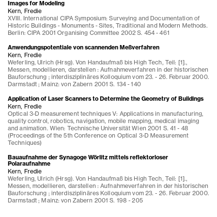
Images for Modeling
Kern, Fredie
XVIII. International CIPA Symposium: Surveying and Documentation of
Historic Buildings - Monuments - Sites, Traditional and Modern Methods.
Berlin: CIPA 2001 Organising Committee 2002 S. 454 - 461
Anwendungspotentiale von scannenden Meßverfahren
Kern, Fredie
Weferling, Ulrich (Hrsg). Von Handaufmaß bis High Tech, Teil: [1].,
Messen, modellieren, darstellen : Aufnahmeverfahren in der historischen
Bauforschung ; interdisziplinäres Kolloquium vom 23. - 26. Februar 2000.
Darmstadt ; Mainz: von Zabern 2001 S. 134 - 140
Application of Laser Scanners to Determine the Geometry of Buildings
Kern, Fredie
Optical 3-D measurement techniques V: Applications in manufacturing,
quality control, robotics, navigation, mobile mapping, medical imaging
and animation. Wien: Technische Universität Wien 2001 S. 41 - 48
(Proceedings of the 5th Conference on Optical 3-D Measurement
Techniques)
Bauaufnahme der Synagoge Wörlitz mittels reflektorloser
Polaraufnahme
Kern, Fredie
Weferling, Ulrich (Hrsg). Von Handaufmaß bis High Tech, Teil: [1].,
Messen, modellieren, darstellen : Aufnahmeverfahren in der historischen
Bauforschung ; interdisziplinäres Kolloquium vom 23. - 26. Februar 2000.
Darmstadt ; Mainz: von Zabern 2001 S. 198 - 205