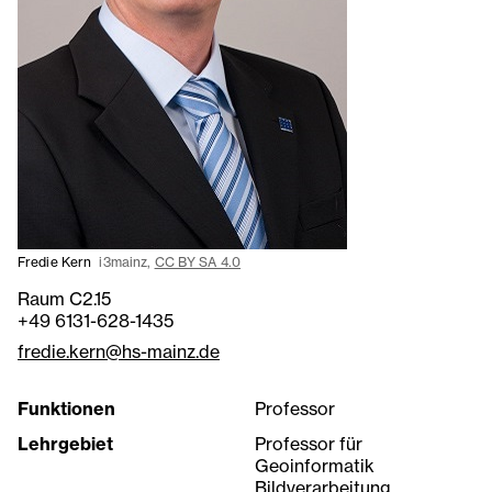
Fredie Kern
i3mainz,
CC BY SA 4.0
Raum C2.15
+49 6131-628-1435
fredie.kern@hs-mainz.de
Funktionen
Professor
Lehrgebiet
Professor für
Geoinformatik
Bildverarbeitung