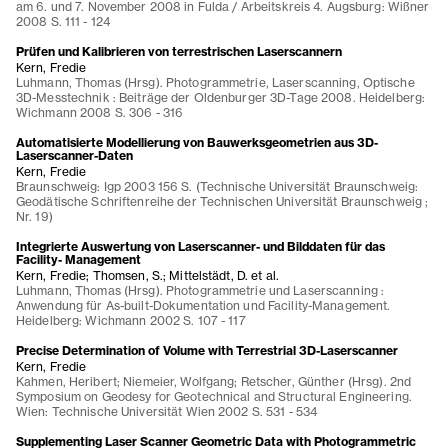
am 6. und 7. November 2008 in Fulda / Arbeitskreis 4. Augsburg: Wißner
2008 S. 111 - 124
Prüfen und Kalibrieren von terrestrischen Laserscannern
Kern, Fredie
Luhmann, Thomas (Hrsg). Photogrammetrie, Laserscanning, Optische
3D-Messtechnik : Beiträge der Oldenburger 3D-Tage 2008. Heidelberg:
Wichmann 2008 S. 306 - 316
Automatisierte Modellierung von Bauwerksgeometrien aus 3D-
Laserscanner-Daten
Kern, Fredie
Braunschweig: Igp 2003 156 S. (Technische Universität Braunschweig:
Geodätische Schriftenreihe der Technischen Universität Braunschweig ;
Nr. 19)
Integrierte Auswertung von Laserscanner- und Bilddaten für das
Facility- Management
Kern, Fredie; Thomsen, S.; Mittelstädt, D. et al.
Luhmann, Thomas (Hrsg). Photogrammetrie und Laserscanning :
Anwendung für As-built-Dokumentation und Facility-Management.
Heidelberg: Wichmann 2002 S. 107 - 117
Precise Determination of Volume with Terrestrial 3D-Laserscanner
Kern, Fredie
Kahmen, Heribert; Niemeier, Wolfgang; Retscher, Günther (Hrsg). 2nd
Symposium on Geodesy for Geotechnical and Structural Engineering.
Wien: Technische Universität Wien 2002 S. 531 - 534
Supplementing Laser Scanner Geometric Data with Photogrammetric