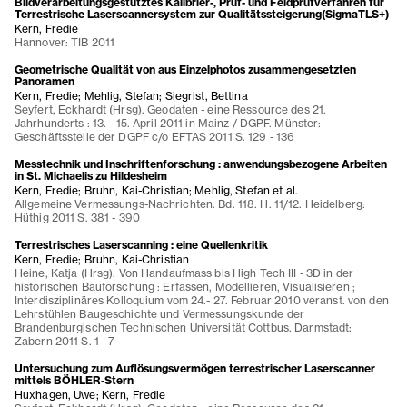
Bildverarbeitungsgestütztes Kalibrier-, Prüf- und Feldprüfverfahren für
Terrestrische Laserscannersystem zur Qualitätssteigerung(SigmaTLS+)
Kern, Fredie
Hannover: TIB 2011
Geometrische Qualität von aus Einzelphotos zusammengesetzten
Panoramen
Kern, Fredie; Mehlig, Stefan; Siegrist, Bettina
Seyfert, Eckhardt (Hrsg). Geodaten - eine Ressource des 21.
Jahrhunderts : 13. - 15. April 2011 in Mainz / DGPF. Münster:
Geschäftsstelle der DGPF c/o EFTAS 2011 S. 129 - 136
Messtechnik und Inschriftenforschung : anwendungsbezogene Arbeiten
in St. Michaelis zu Hildesheim
Kern, Fredie; Bruhn, Kai-Christian; Mehlig, Stefan et al.
Allgemeine Vermessungs-Nachrichten. Bd. 118. H. 11/12. Heidelberg:
Hüthig 2011 S. 381 - 390
Terrestrisches Laserscanning : eine Quellenkritik
Kern, Fredie; Bruhn, Kai-Christian
Heine, Katja (Hrsg). Von Handaufmass bis High Tech III - 3D in der
historischen Bauforschung : Erfassen, Modellieren, Visualisieren ;
Interdisziplinäres Kolloquium vom 24.- 27. Februar 2010 veranst. von den
Lehrstühlen Baugeschichte und Vermessungskunde der
Brandenburgischen Technischen Universität Cottbus. Darmstadt:
Zabern 2011 S. 1 - 7
Untersuchung zum Auflösungsvermögen terrestrischer Laserscanner
mittels BÖHLER-Stern
Huxhagen, Uwe; Kern, Fredie