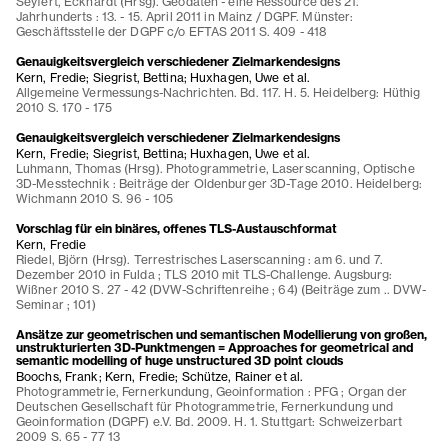
Seyfert, Eckhardt (Hrsg). Geodaten - eine Ressource des 21.
Jahrhunderts : 13. - 15. April 2011 in Mainz / DGPF. Münster:
Geschäftsstelle der DGPF c/o EFTAS 2011 S. 409 - 418
Genauigkeitsvergleich verschiedener Zielmarkendesigns
Kern, Fredie; Siegrist, Bettina; Huxhagen, Uwe et al.
Allgemeine Vermessungs-Nachrichten. Bd. 117. H. 5. Heidelberg: Hüthig
2010 S. 170 - 175
Genauigkeitsvergleich verschiedener Zielmarkendesigns
Kern, Fredie; Siegrist, Bettina; Huxhagen, Uwe et al.
Luhmann, Thomas (Hrsg). Photogrammetrie, Laserscanning, Optische
3D-Messtechnik : Beiträge der Oldenburger 3D-Tage 2010. Heidelberg:
Wichmann 2010 S. 96 - 105
Vorschlag für ein binäres, offenes TLS-Austauschformat
Kern, Fredie
Riedel, Björn (Hrsg). Terrestrisches Laserscanning : am 6. und 7.
Dezember 2010 in Fulda ; TLS 2010 mit TLS-Challenge. Augsburg:
Wißner 2010 S. 27 - 42 (DVW-Schriftenreihe ; 64) (Beiträge zum .. DVW-
Seminar ; 101)
Ansätze zur geometrischen und semantischen Modellierung von großen,
unstrukturierten 3D-Punktmengen = Approaches for geometrical and
semantic modelling of huge unstructured 3D point clouds
Boochs, Frank; Kern, Fredie; Schütze, Rainer et al.
Photogrammetrie, Fernerkundung, Geoinformation : PFG ; Organ der
Deutschen Gesellschaft für Photogrammetrie, Fernerkundung und
Geoinformation (DGPF) e.V. Bd. 2009. H. 1. Stuttgart: Schweizerbart
2009 S. 65 - 77 13