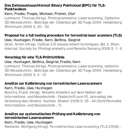
Das Datenaustauschformat Binary Pointcloud (BPC) für TLS-
Punktwolken
Kern, Fredie; Pospis, Michael; Prümm, Olaf
Luhmann, Thomas (Hrsg). Photogrammetrie, Laserscanning, Optische
3D-Messtechnik : Beiträge der Oldenburger 3D-Tage 2009. Heidelberg:
Wichmann 2009 S. 20 - 30
Proposal for a full testing procedure for terrestrial laser scanners (TLS)
Uwe, Huxhagen; Fredie, Kern; Bettina, Siegrist
Grün, Armin (Hrsg). Optical 3-D measurement techniques. Bd. 2. Wien:
Internat. Society for Photogrammetry and Remote Sensing 2009 S. 1 - 9
Vorschlag für eine TLS-Prüfrichtlinie
Uwe, Huxhagen; Bettina, Siegrist; Fredie, Kern
Luhmann, Thomas (Hrsg). Photogrammetrie, Laserscanning, optische
3D-Messtechnik : Beiträge der Oldenburger 3D-Tage 2009. Heidelberg:
Wichmann 2009 S. 4 - 13
Ansätze zur Kalibrierung von terrestrischen Laserscannern
Kern, Fredie; Uwe, Huxhagen
Boochs, Frank (Hrsg). Aktuelle Arbeiten auf dem Gebiet der
Informations- und Messtechnik : Festschrift zum 10. Jahrestag der
Gründung des i3mainz. Aachen: Shaker 2008 S. 35 - 44 (Schriftenreihe
Informations- und Messtechnik ; 7)
Ansätze zur systematischen Prüfung und Kalibrierung von
terrestrischen Laserscannern
Kern, Fredie; Uwe, Huxhagen
Niemeier, Wolfgang (Hrsg). Terrestrisches Laserscanning (TLS 2008) :