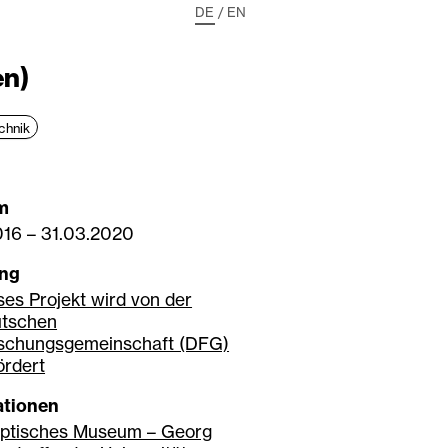
DE
/
EN
en)
chnik
m
016
–
31.03.2020
ung
ses Projekt wird von der
tschen
schungsgemeinschaft (DFG)
ördert
ationen
ptisches Museum – Georg