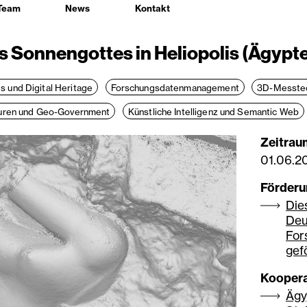
Team
News
Kontakt
 Sonnengottes in Heliopolis (Ägypt
s und Digital Heritage
Forschungsdatenmanagement
3D-Messte
turen und Geo-Government
Künstliche Intelligenz und Semantic Web
Zeitrau
01.06.2
Förder
Die
Deu
For
gef
Kooper
Ägy