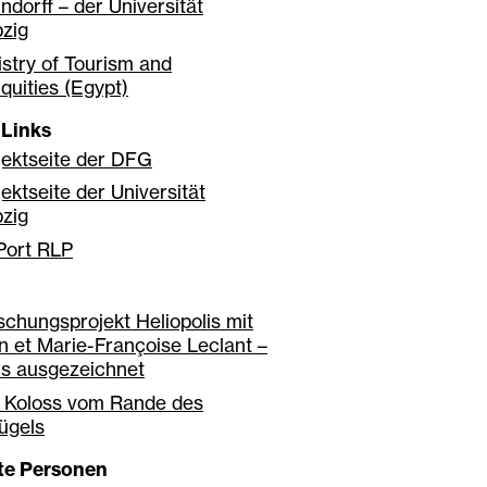
indorff – der Universität
pzig
istry of Tourism and
iquities (Egypt)
 Links
jektseite der DFG
jektseite der Universität
pzig
Port RLP
schungsprojekt Heliopolis mit
n et Marie-Françoise Leclant –
is ausgezeichnet
 Koloss vom Rande des
ügels
gte Personen