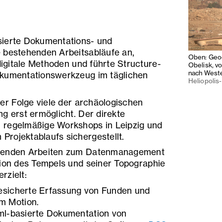
sierte Dokumentations- und
 bestehenden Arbeitsabläufe an,
Oben: Geog
 digitale Methoden und führte Structure-
Obelisk, v
nach Weste
okumentationswerkzeug im täglichen
Heliopolis-
r Folge viele der archäologischen
g erst ermöglicht. Der direkte
 regelmäßige Workshops in Leipzig und
rojektablaufs sichergestellt.
itenden Arbeiten zum Datenmanagement
tion des Tempels und seiner Topographie
rzielt:
sgesicherte Erfassung von Funden und
m Motion.
 xml-basierte Dokumentation von