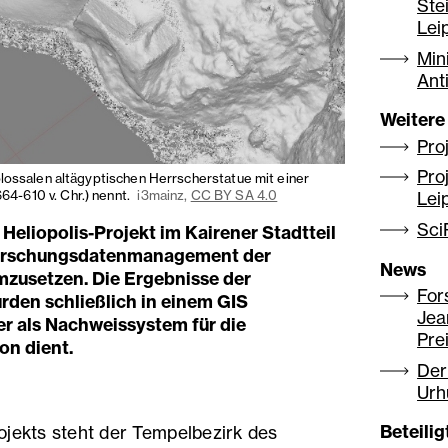
Ste
Lei
Min
Ant
Weitere
Pro
Pro
lossalen altägyptischen Herrscherstatue mit einer
664-610 v. Chr.) nennt.
i3mainz,
CC BY SA 4.0
Lei
Sci
Heliopolis-Projekt im Kairener Stadtteil
 Forschungsdatenmanagement der
News
mzusetzen. Die Ergebnisse der
For
rden schließlich in einem GIS
Jea
r als Nachweissystem für die
Pre
n dient.
Der
Urh
Beteili
ojekts steht der Tempelbezirk des