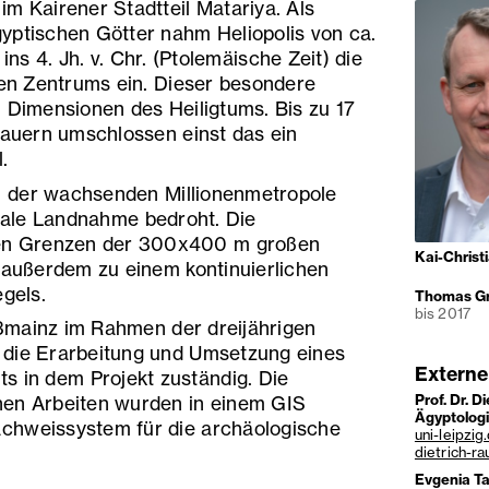
m Kairener Stadtteil Matariya. Als
yptischen Götter nahm Heliopolis von ca.
ins 4. Jh. v. Chr. (Ptolemäische Zeit) die
ösen Zentrums ein. Dieser besondere
n Dimensionen des Heiligtums. Bis zu 17
uern umschlossen einst das ein
.
 der wachsenden Millionenmetropole
egale Landnahme bedroht. Die
n Grenzen der 300x400 m großen
Kai-Christ
n außerdem zu einem kontinuierlichen
gels.
Thomas Gr
bis 2017
3mainz im Rahmen der dreijährigen
 die Erarbeitung und Umsetzung eines
Externe
in dem Projekt zuständig. Die
Prof. Dr. D
hen Arbeiten wurden in einem GIS
Ägyptologi
chweissystem für die archäologische
uni-leipzig
dietrich-ra
Evgenia Ta