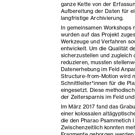
ganze Kette von der Erfassun
Aufbereitung der Daten für e
langfristige Archivierung.
In gemeinsamen Workshops mi
wurden auf das Projekt zuge
Werkzeuge und Verfahren so
entwickelt. Um die Qualität 
sicherzustellen und zugleic
reduzieren, mussten stellen
Datenerhebung im Feld Anp
Structure-from-Motion wird 
Schnittleiter*innen für die 
eingesetzt. Diese methodisc
der Zeitersparnis im Feld un
Im März 2017 fand das Grabu
einer kolossalen altägyptisch
die den Pharao Psammetich I 
Zwischenzeitlich konnten meh
Fragmente geborgen werden