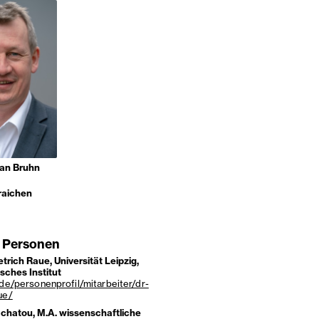
ian Bruhn
aichen
 Personen
ietrich Raue, Universität Leipzig,
sches Institut
.de/personenprofil/mitarbeiter/dr-
ue/
chatou, M.A. wissenschaftliche