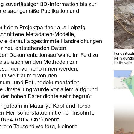
g zuverlässiger 3D-Information bis zur
ine sachgemäße Publikation und
t dem Projektpartner aus Leipzig
schnittene Metadaten-Modelle,
wie darauf abgestimmte Handreichungen
der neu entstehenden Daten
Fundsituat
h den Dokumentationsaufwand im Feld zu
Reinigungs
weise auch an den Methoden zur
Heliopolis
assungen vorgenommen werden.
nun weiträumig von den
Planum- und Befunddokumentation
he Umstellung wurde vor allem aufgrund
d der hohen Datendichte sehr begrüßt.
ngsteam in Matariya Kopf und Torso
en Herrscherstatue mit einer Inschrift,
(664-610 v. Chr.) nennt.
rere Tausend weitere, kleinere
.