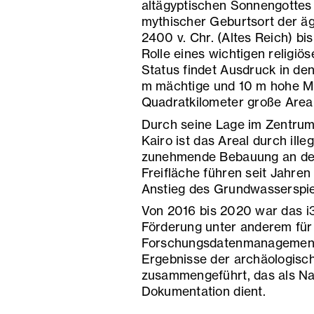
altägyptischen Sonnengottes i
mythischer Geburtsort der äg
2400 v. Chr. (Altes Reich) bis 
Rolle eines wichtigen religi
Status findet Ausdruck in de
m mächtige und 10 m hohe Ma
Quadratkilometer große Areal
Durch seine Lage im Zentrum
Kairo ist das Areal durch ill
zunehmende Bebauung an de
Freifläche führen seit Jahre
Anstieg des Grundwasserspie
Von 2016 bis 2020 war das i
Förderung unter anderem für
Forschungsdatenmanagements 
Ergebnisse der archäologisc
zusammengeführt, das als Na
Dokumentation dient.