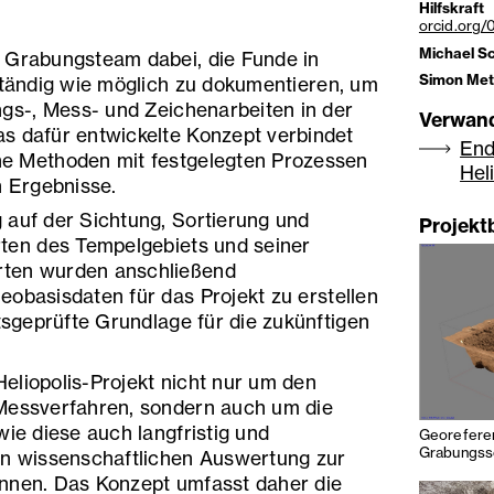
Hilfskraft
orcid.org
Michael Sc
 Grabungsteam dabei, die Funde in
Simon Metz
lständig wie möglich zu dokumentieren, um
ngs-, Mess- und Zeichenarbeiten in der
Verwand
s dafür entwickelte Konzept verbindet
End
he Methoden mit festgelegten Prozessen
Hel
n Ergebnisse.
 auf der Sichtung, Sortierung und
Projekt
rten des Tempelgebiets und seiner
rten wurden anschließend
eobasisdaten für das Projekt zu erstellen
ätsgeprüfte Grundlage für die zukünftigen
eliopolis-Projekt nicht nur um den
 Messverfahren, sondern auch um die
wie diese auch langfristig und
Georeferen
Grabungss
en wissenschaftlichen Auswertung zur
önnen. Das Konzept umfasst daher die