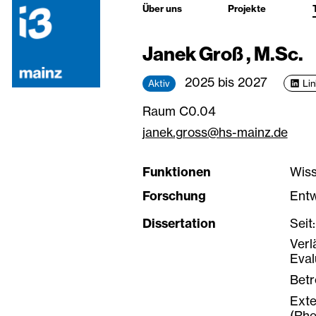
Über uns
Projekte
Janek Groß , M.Sc.
2025 bis 2027
Aktiv
Li
Raum C0.04
janek.gross@hs-mainz.de
Funktionen
Wiss
Forschung
Entw
Dissertation
Seit
Verl
Eva
Betr
Exte
(Rhe