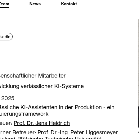
Team
News
Kontakt
nkedIn
enschaftlicher Mitarbeiter
icklung verlässlicher KI-Systeme
: 2025
ässliche KI-Assistenten in der Produktion - ein
luierungsframework
euer:
Prof. Dr. Jens Heidrich
rner Betreuer: Prof. Dr.-Ing. Peter Liggesmeyer
inland-Pfälzische Technische Universität