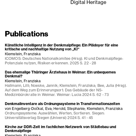
Digital Heritage
Publications
Künstliche Intelligenz in der Denkmalpflege: Ein Plädoyer für eine
kritische und nachhaltige Nutzung von „KI“
Klemstein, Franziska
ICOMOS: Deutsches Nationalkomitee (Hrsg). KI und Denkmalpflege:
Potenziale nutzen, Risiken erkennen. 2025 S. 22 - 28
Das ehemalige Thüringer Ärztehaus in Weimar: Ein unbequemes
Denkmal?
Klemstein, Franziska
Hallmann, Lilli; Noeske, Jannik; Klemstein, Franziska; Bee, Julia (Hrsg).
Auf dem Weg zum Erinnerungsort: Das Gebäude der NS-
Medizinbürokratie in Weimar. Weimar: Lucia 2024 S. 62 - 73
Denkmalinventare als Ordnungssysteme in Transformationszeiten
von Engelberg-Dočkal, Eva; Herold, Stephanie; Klemstein, Franziska
Ordnungssysteme: Auswählen, Werten, Sortieren. Siegen:
Universitätsverlag Siegen (Universi) 2024 S. 41 - 45
Kirche zur DDR-Zeit im fachlichen Netzwerk von Städtebau und
Denkmalpflege
Klemstein, Franziska