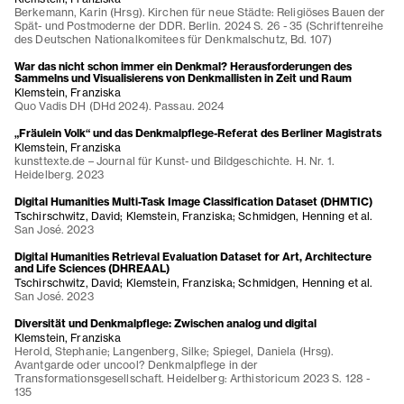
Berkemann, Karin (Hrsg). Kirchen für neue Städte: Religiöses Bauen der
Spät- und Postmoderne der DDR. Berlin. 2024 S. 26 - 35 (Schriftenreihe
des Deutschen Nationalkomitees für Denkmalschutz, Bd. 107)
War das nicht schon immer ein Denkmal? Herausforderungen des
Sammelns und Visualisierens von Denkmallisten in Zeit und Raum
Klemstein, Franziska
Quo Vadis DH (DHd 2024). Passau. 2024
„Fräulein Volk“ und das Denkmalpflege-Referat des Berliner Magistrats
Klemstein, Franziska
kunsttexte.de – Journal für Kunst- und Bildgeschichte. H. Nr. 1.
Heidelberg. 2023
Digital Humanities Multi-Task Image Classification Dataset (DHMTIC)
Tschirschwitz, David; Klemstein, Franziska; Schmidgen, Henning et al.
San José. 2023
Digital Humanities Retrieval Evaluation Dataset for Art, Architecture
and Life Sciences (DHREAAL)
Tschirschwitz, David; Klemstein, Franziska; Schmidgen, Henning et al.
San José. 2023
Diversität und Denkmalpflege: Zwischen analog und digital
Klemstein, Franziska
Herold, Stephanie; Langenberg, Silke; Spiegel, Daniela (Hrsg).
Avantgarde oder uncool? Denkmalpflege in der
Transformationsgesellschaft. Heidelberg: Arthistoricum 2023 S. 128 -
135