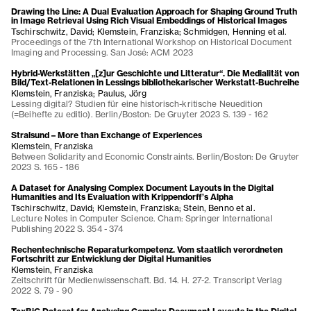
Drawing the Line: A Dual Evaluation Approach for Shaping Ground Truth
in Image Retrieval Using Rich Visual Embeddings of Historical Images
Tschirschwitz, David; Klemstein, Franziska; Schmidgen, Henning et al.
Proceedings of the 7th International Workshop on Historical Document
Imaging and Processing. San José: ACM 2023
Hybrid-Werkstätten „[z]ur Geschichte und Litteratur“. Die Medialität von
Bild/Text-Relationen in Lessings bibliothekarischer Werkstatt-Buchreihe
Klemstein, Franziska; Paulus, Jörg
Lessing digital? Studien für eine historisch-kritische Neuedition
(=Beihefte zu editio). Berlin/Boston: De Gruyter 2023 S. 139 - 162
Stralsund – More than Exchange of Experiences
Klemstein, Franziska
Between Solidarity and Economic Constraints. Berlin/Boston: De Gruyter
2023 S. 165 - 186
A Dataset for Analysing Complex Document Layouts in the Digital
Humanities and Its Evaluation with Krippendorff’s Alpha
Tschirschwitz, David; Klemstein, Franziska; Stein, Benno et al.
Lecture Notes in Computer Science. Cham: Springer International
Publishing 2022 S. 354 - 374
Rechentechnische Reparaturkompetenz. Vom staatlich verordneten
Fortschritt zur Entwicklung der Digital Humanities
Klemstein, Franziska
Zeitschrift für Medienwissenschaft. Bd. 14. H. 27-2. Transcript Verlag
2022 S. 79 - 90