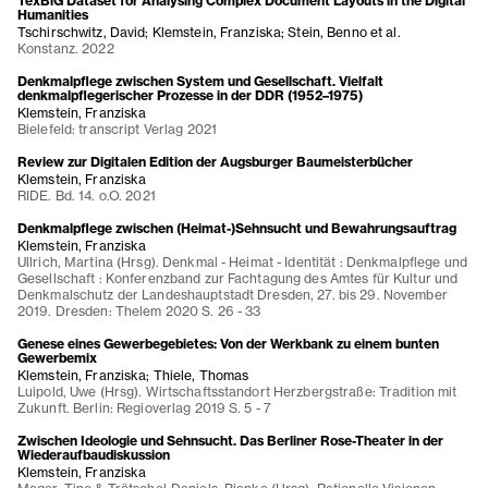
TexBiG Dataset for Analysing Complex Document Layouts in the Digital
Humanities
Tschirschwitz, David; Klemstein, Franziska; Stein, Benno et al.
Konstanz. 2022
Denkmalpflege zwischen System und Gesellschaft. Vielfalt
denkmalpflegerischer Prozesse in der DDR (1952–1975)
Klemstein, Franziska
Bielefeld: transcript Verlag 2021
Review zur Digitalen Edition der Augsburger Baumeisterbücher
Klemstein, Franziska
RIDE. Bd. 14. o.O. 2021
Denkmalpflege zwischen (Heimat-)Sehnsucht und Bewahrungsauftrag
Klemstein, Franziska
Ullrich, Martina (Hrsg). Denkmal - Heimat - Identität : Denkmalpflege und
Gesellschaft : Konferenzband zur Fachtagung des Amtes für Kultur und
Denkmalschutz der Landeshauptstadt Dresden, 27. bis 29. November
2019. Dresden: Thelem 2020 S. 26 - 33
Genese eines Gewerbegebietes: Von der Werkbank zu einem bunten
Gewerbemix
Klemstein, Franziska; Thiele, Thomas
Luipold, Uwe (Hrsg). Wirtschaftsstandort Herzbergstraße: Tradition mit
Zukunft. Berlin: Regioverlag 2019 S. 5 - 7
Zwischen Ideologie und Sehnsucht. Das Berliner Rose-Theater in der
Wiederaufbaudiskussion
Klemstein, Franziska