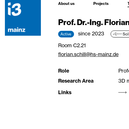
About us
Projects
Prof. Dr.-Ing. Florian
since 2023
Active
Sci
Room C2.21
florian.schill@hs-mainz.de
Role
Prof
Research Area
3D 
Links