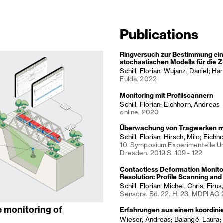
Publications
Ringversuch zur Bestimmung eine
stochastischen Modells für die
Schill, Florian; Wujanz, Daniel; Ha
Fulda. 2022
Monitoring mit Profilscannern
Schill, Florian; Eichhorn, Andreas
online. 2020
Überwachung von Tragwerken mi
Schill, Florian; Hirsch, Milo; Eich
10. Symposium Experimentelle U
Dresden. 2019 S. 109 - 122
Contactless Deformation Monitor
Resolution: Profile Scanning an
Schill, Florian; Michel, Chris; Firus
Sensors. Bd. 22. H. 23. MDPI AG
e monitoring of
Erfahrungen aus einem koordinie
Wieser, Andreas; Balangé, Laura; B