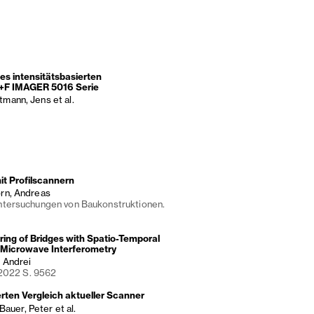
s intensitätsbasierten
 Z+F IMAGER 5016 Serie
rtmann, Jens et al.
t Profilscannern
horn, Andreas
ntersuchungen von Baukonstruktionen.
ing of Bridges with Spatio-Temporal
d Microwave Interferometry
, Andrei
 2022 S. 9562
rten Vergleich aktueller Scanner
auer, Peter et al.