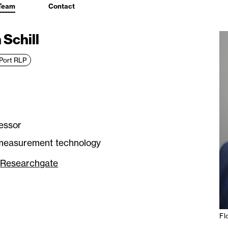
Team
Contact
 Schill
Port RLP
essor
measurement technology
Researchgate
Fl