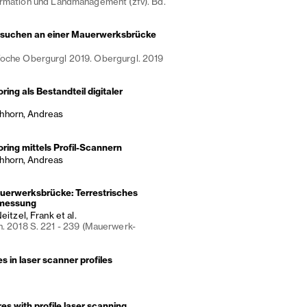
ormation und Landmanagement (zfv). Bd.
ersuchen an einer Mauerwerksbrücke
Woche Obergurgl 2019. Obergurgl. 2019
ng als Bestandteil digitaler
ichhorn, Andreas
ing mittels Profil-Scannern
ichhorn, Andreas
uerwerksbrücke: Terrestrisches
smessung
itzel, Frank et al.
n. 2018 S. 221 - 239 (Mauerwerk-
es in laser scanner profiles
es with profile laser scanning