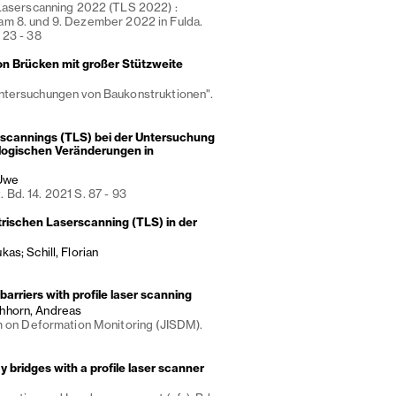
 Laserscanning 2022 (TLS 2022) :
am 8. und 9. Dezember 2022 in Fulda.
 23 - 38
n Brücken mit großer Stützweite
ntersuchungen von Baukonstruktionen".
rscannings (TLS) bei der Untersuchung
logischen Veränderungen in
-Uwe
Bd. 14. 2021 S. 87 - 93
trischen Laserscanning (TLS) in der
s; Schill, Florian
arriers with profile laser scanning
ichhorn, Andreas
m on Deformation Monitoring (JISDM).
 bridges with a profile laser scanner