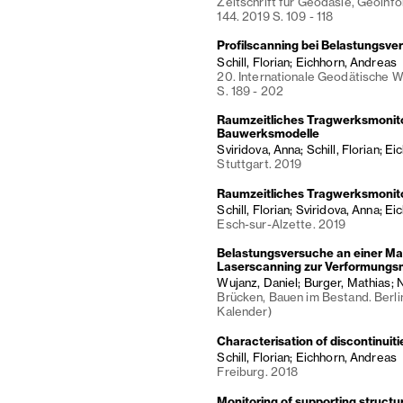
Zeitschrift für Geodäsie, Geoinf
144. 2019 S. 109 - 118
Profilscanning bei Belastungsv
Schill, Florian; Eichhorn, Andreas
20. Internationale Geodätische 
S. 189 - 202
Raumzeitliches Tragwerksmonitori
Bauwerksmodelle
Sviridova, Anna; Schill, Florian; E
Stuttgart. 2019
Raumzeitliches Tragwerksmonitor
Schill, Florian; Sviridova, Anna; E
Esch-sur-Alzette. 2019
Belastungsversuche an einer Ma
Laserscanning zur Verformung
Wujanz, Daniel; Burger, Mathias; Ne
Brücken, Bauen im Bestand. Berli
Kalender)
Characterisation of discontinuiti
Schill, Florian; Eichhorn, Andreas
Freiburg. 2018
Monitoring of supporting structur