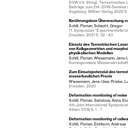
DVW e.V. (Hrsg). Terrestrisches
Beiträge zum 214. DVW-Seminar 
Augsburg: Wißner-Verlag 2022 S.
Berührungslose Überwachung vo
Schill, Florian; Schacht, Gregor
11. Symposium "Experimentelle U
Dresden. 2021 S. 32 - 43
Einsatz des Terrestrischen Lase
von Kolkgeometrien und morpho
physikalischen Modellen
Schill, Florian; Wiesemann, Jens
Korrespondenz Wasserwirtschaft. 
Zum Einsatzpotenzial des terres
wasserbaulichen Praxis
Wiesemann, Jens-Uwe; Priebe, Luka
Dresden. 2020
Deformation monitoring of noise b
Schill, Florian; Sviridova, Anna; E
4th Joint International Symposiu
Athen. 2019 S. 1 - 7
Deformation monitoring of railway
Schill, Florian; Eichhorn, Andreas