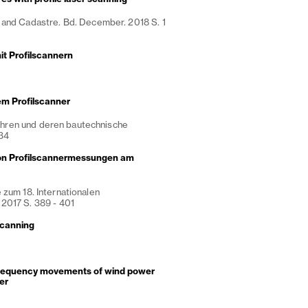
 and Cadastre. Bd. December. 2018 S. 1
t Profilscannern
em Profilscanner
hren und deren bautechnische
134
on Profilscannermessungen am
 zum 18. Internationalen
2017 S. 389 - 401
scanning
-frequency movements of wind power
ner